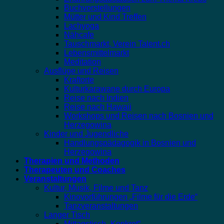
Buchvorstellungen
Mütter und Kind Treffen
Lachyoga
Nähcafe
Tauschmarkt, Verein Talent.ch
Lebensmittelmarkt
Meditation
Ausflüge und Reisen
Kraftorte
Kulturkarawane durch Europa
Reise nach Indien
Reise nach Hawaii
Workshops und Reisen nach Bosnien und
Herzegowina
Kinder und Jugendliche
Handlungspädagogik in Bosnien und
Herzegowina
Therapien und Methoden
Therapeuten und Coaches
Veranstaltungen
Kultur, Musik, Filme und Tanz
Kinovorführungen „Filme für die Erde“
Tanzveranstaltungen
Langer Tisch
Mittagstisch „Konkret“