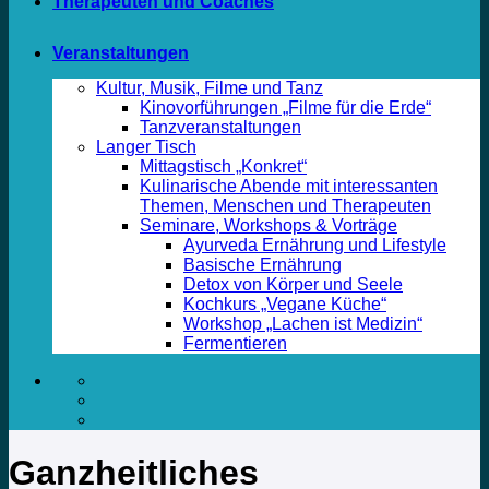
Therapeuten und Coaches
Veranstaltungen
Kultur, Musik, Filme und Tanz
Kinovorführungen „Filme für die Erde“
Tanzveranstaltungen
Langer Tisch
Mittagstisch „Konkret“
Kulinarische Abende mit interessanten
Themen, Menschen und Therapeuten
Seminare, Workshops & Vorträge
Ayurveda Ernährung und Lifestyle
Basische Ernährung
Detox von Körper und Seele
Kochkurs „Vegane Küche“
Workshop „Lachen ist Medizin“
Fermentieren
Ganzheitliches