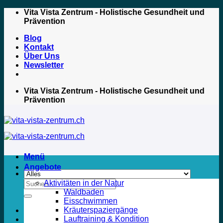
Zum
Vita Vista Zentrum - Holistische Gesundheit und
Inhalt
Prävention
springen
Blog
Kontakt
Über Uns
Newsletter
Vita Vista Zentrum - Holistische Gesundheit und
Prävention
Menü
Angebote
Suche
Aktivitäten in der Natur
nach:
Waldbaden
Eisschwimmen
Kräuterspaziergänge
Lauftraining & Kondition