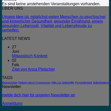
Es sind keine anstehenden Veranstaltungen vorhanden.
ÜBER UNS
Unsere Idee ist, möglichst vielen Menschen zu psychischer
und körperlicher Gesundheit, gesunder Ernährung, einem
gesunden Lebensstil, Vitalität und Lebensfreude zu
verhelfen.
LATEST NEWS
27
Juni
Mittagstisch Konkret
02
Feb.
Zitat von Anna Pletscher
TAGS
Bewusstsein
Heilung durch Frequenzen
Hilfe zur Selbsthilfe
Persönlichkeit
Selbstheilung
Newsletter
melde dich hier für unseren Newsletter an
Anmeldung