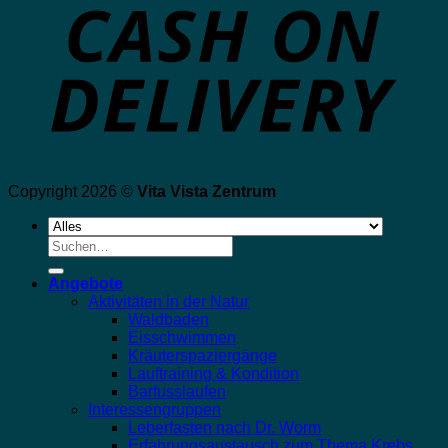
Copyright 2026 ©
Vita Vista Zentrum
Suche
nach:
Angebote
Aktivitäten in der Natur
Waldbaden
Eisschwimmen
Kräuterspaziergänge
Lauftraining & Kondition
Barfusslaufen
Interessengruppen
Leberfasten nach Dr. Worm
Erfahrungsaustausch zum Thema Krebs