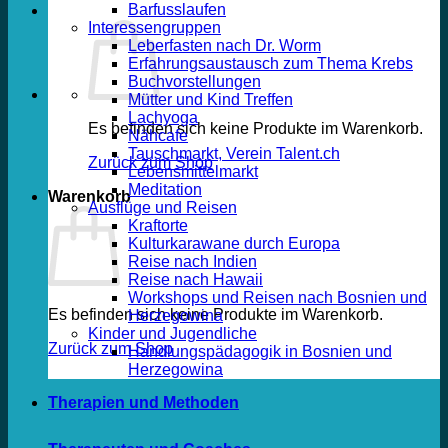
Barfusslaufen
Interessengruppen
Leberfasten nach Dr. Worm
Erfahrungsaustausch zum Thema Krebs
Buchvorstellungen
Mütter und Kind Treffen
Lachyoga
Es befinden sich keine Produkte im Warenkorb.
Nähcafe
Tauschmarkt, Verein Talent.ch
Zurück zum Shop
Lebensmittelmarkt
Meditation
Warenkorb
Ausflüge und Reisen
Kraftorte
Kulturkarawane durch Europa
Reise nach Indien
Reise nach Hawaii
Workshops und Reisen nach Bosnien und
Es befinden sich keine Produkte im Warenkorb.
Herzegowina
Kinder und Jugendliche
Zurück zum Shop
Handlungspädagogik in Bosnien und
Herzegowina
Therapien und Methoden