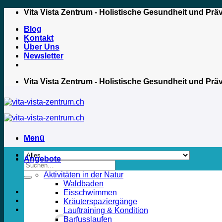
Zum
Vita Vista Zentrum - Holistische Gesundheit und Prä
Inhalt
Blog
springen
Kontakt
Über Uns
Newsletter
Vita Vista Zentrum - Holistische Gesundheit und Prä
Menü
Angebote
Suche
nach:
Aktivitäten in der Natur
Waldbaden
Eisschwimmen
Kräuterspaziergänge
Lauftraining & Kondition
Barfusslaufen