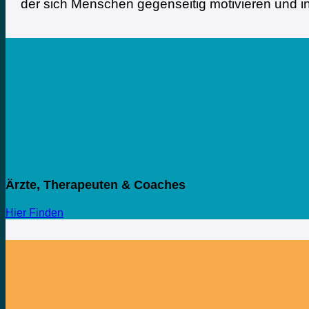
der sich Menschen gegenseitig motivieren und i
Ärzte, Therapeuten & Coaches
Hier Finden