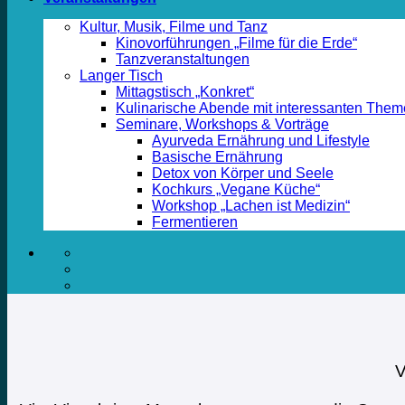
Kultur, Musik, Filme und Tanz
Kinovorführungen „Filme für die Erde“
Tanzveranstaltungen
Langer Tisch
Mittagstisch „Konkret“
Kulinarische Abende mit interessanten The
Seminare, Workshops & Vorträge
Ayurveda Ernährung und Lifestyle
Basische Ernährung
Detox von Körper und Seele
Kochkurs „Vegane Küche“
Workshop „Lachen ist Medizin“
Fermentieren
V