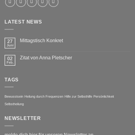
LATEST NEWS
Mittagstisch Konkret
27
Juni
Zitat von Anna Pletscher
02
Feb.
TAGS
Bewusstsein
Heilung durch Frequenzen
Hilfe zur Selbsthilfe
Persönlichkeit
Selbstheilung
NEWSLETTER
melde dich hier für unseren Newsletter an